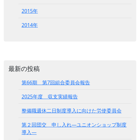
2015年
2014年
最新の投稿
第66期 第7回組合委員会報告
2025年度 収支実績報告
整備職週休二日制度導入に向けた労使委員会
第２回団交 申し入れ―ユニオンショップ制度
導入―