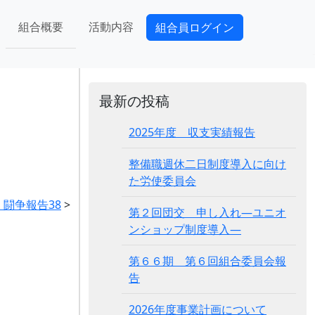
組合概要
活動内容
組合員ログイン
最新の投稿
2025年度 収支実績報告
整備職週休二日制度導入に向け
た労使委員会
 闘争報告38
>
第２回団交 申し入れ―ユニオ
ンショップ制度導入―
第６６期 第６回組合委員会報
告
2026年度事業計画について