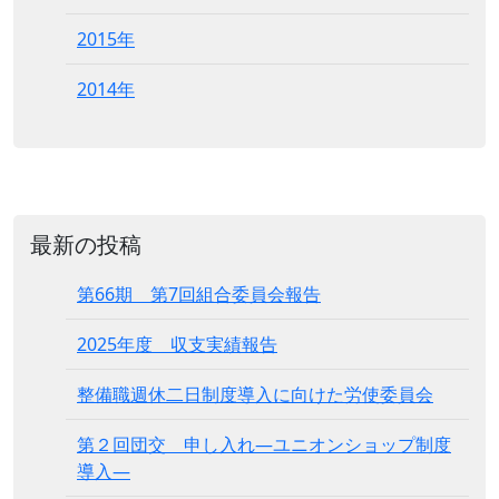
2015年
2014年
最新の投稿
第66期 第7回組合委員会報告
2025年度 収支実績報告
整備職週休二日制度導入に向けた労使委員会
第２回団交 申し入れ―ユニオンショップ制度
導入―