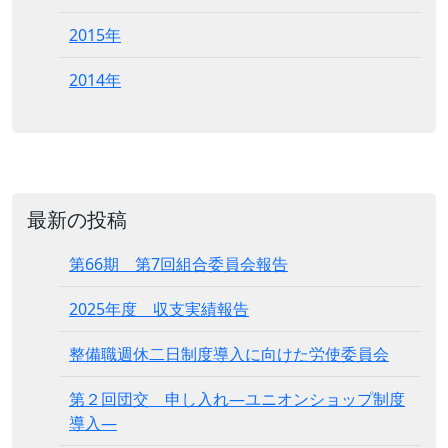
2015年
2014年
最新の投稿
第66期 第7回組合委員会報告
2025年度 収支実績報告
整備職週休二日制度導入に向けた労使委員会
第２回団交 申し入れ―ユニオンショップ制度
導入―