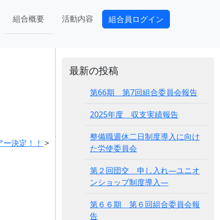
組合概要
活動内容
組合員ログイン
最新の投稿
第66期 第7回組合委員会報告
2025年度 収支実績報告
整備職週休二日制度導入に向け
アー決定！！
>
た労使委員会
第２回団交 申し入れ―ユニオ
ンショップ制度導入―
第６６期 第６回組合委員会報
告