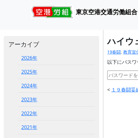
東京空港交通労働組合
ハイウ
アーカイブ
19春闘
,
教育宣
2026年
以下にパスワ
2025年
2024年
<
１９春闘妥
2023年
2022年
2021年