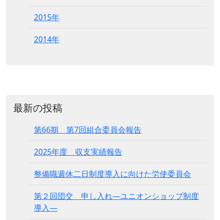
2015年
2014年
最新の投稿
第66期 第7回組合委員会報告
2025年度 収支実績報告
整備職週休二日制度導入に向けた労使委員会
第２回団交 申し入れ―ユニオンショップ制度
導入―