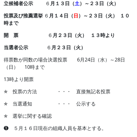
立候補者公示
６
月１３日（
土
）～２３日（火）
投票及び推薦選挙
６
月１４日（
日
）～２３日（火） １０
時まで
開 票
６
月２３日（火） １３時より
当選者公示
６
月２３日（火）
得票数が同数の場合決選投票 6月24日（水）～28日
（日） 10時まで
13時より開票
✯ 投票の方法 ・・・ 直接無記名投票
✯ 当選通知 ・・・ 公示する
✯ 選挙に関する確認
❶ ５月１６日現在の組織人員を基本とする。