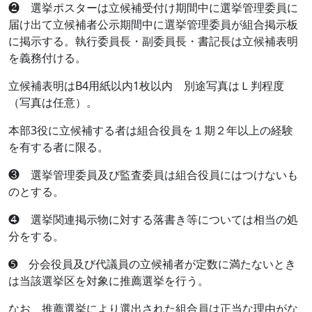
❷ 選挙ポスターは立候補受付け期間中に選挙管理委員に
届け出て立候補者公示期間中に選挙管理委員が組合掲示板
に掲示する。執行委員長・副委員長・書記長は立候補表明
を義務付ける。
立候補表明はB4用紙以内1枚以内 別途写真はＬ判程度
（写真は任意）。
本部3役に立候補する者は組合役員を１期２年以上の経験
を有する者に限る。
❸ 選挙管理委員及び監査委員は組合役員にはつけないも
のとする。
❹ 選挙関連掲示物に対する落書き等については相当の処
分をする。
➎ 分会役員及び代議員の立候補者が定数に満たないとき
は当該選挙区を対象に推薦選挙を行う。
なお、推薦選挙により選出された組合員は正当な理由がな