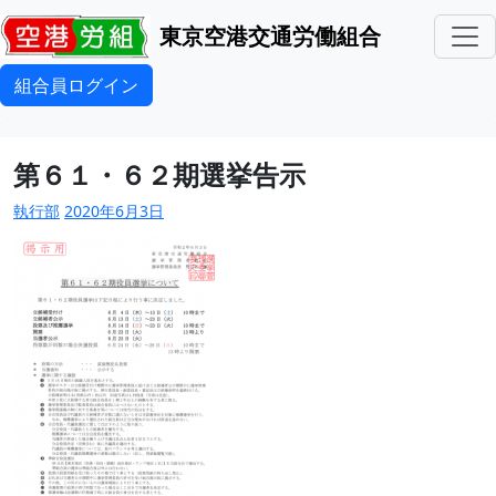
東京空港交通労働組合
組合員ログイン
第６１・６２期選挙告示
執行部
2020年6月3日