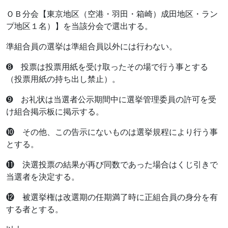
ＯＢ分会【東京地区（空港・羽田・箱崎）成田地区・ラン
プ地区１名）】を当該分会で選出する。
準組合員の選挙は準組合員以外には行わない。
➑ 投票は投票用紙を受け取ったその場で行う事とする
（投票用紙の持ち出し禁止）。
➒ お礼状は当選者公示期間中に選挙管理委員の許可を受
け組合掲示板に掲示する。
❿ その他、この告示にないものは選挙規程により行う事
とする。
⓫ 決選投票の結果が再び同数であった場合はくじ引きで
当選者を決定する。
⓬ 被選挙権は改選期の任期満了時に正組合員の身分を有
する者とする。