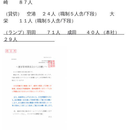
崎 ８７人
（貸切） 空港 ２４人（職制５人含/下段） 大
栄 １１人（職制５人含/下段）
（ランプ）羽田 ７１人 成田 ４０人 （本社）
２９人