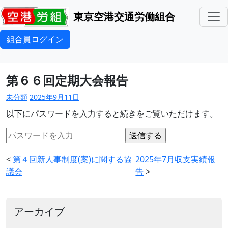
東京空港交通労働組合
組合員ログイン
第６６回定期大会報告
未分類
2025年9月11日
以下にパスワードを入力すると続きをご覧いただけます。
<
第４回新人事制度(案)に関する協
2025年7月収支実績報
議会
告
>
アーカイブ