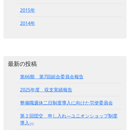
2015年
2014年
最新の投稿
第66期 第7回組合委員会報告
2025年度 収支実績報告
整備職週休二日制度導入に向けた労使委員会
第２回団交 申し入れ―ユニオンショップ制度
導入―