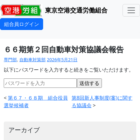
東京空港交通労働組合
組合員ログイン
６６期第２回自動車対策協議会報告
専門部
,
自動車対策部
2026年5月21日
以下にパスワードを入力すると続きをご覧いただけます。
<
第６７・６８期 組合役員
第8回新人事制度(案)に関す
選挙候補者
る協議会
>
アーカイブ