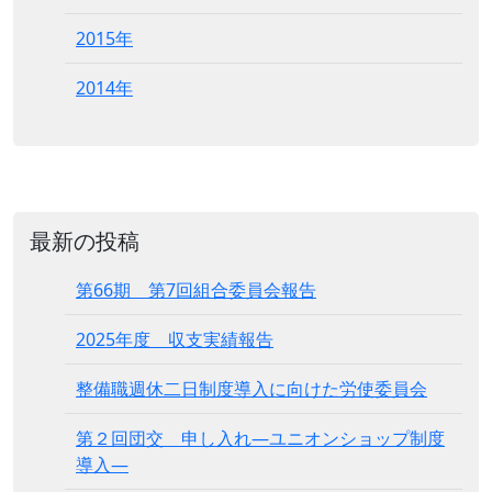
2015年
2014年
最新の投稿
第66期 第7回組合委員会報告
2025年度 収支実績報告
整備職週休二日制度導入に向けた労使委員会
第２回団交 申し入れ―ユニオンショップ制度
導入―