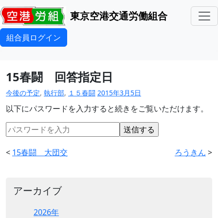
東京空港交通労働組合
組合員ログイン
15春闘 回答指定日
今後の予定
,
執行部
,
１５春闘
2015年3月5日
以下にパスワードを入力すると続きをご覧いただけます。
<
15春闘 大団交
ろうきん
>
アーカイブ
2026年