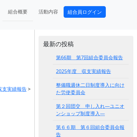
組合概要
活動内容
組合員ログイン
最新の投稿
第66期 第7回組合委員会報告
2025年度 収支実績報告
整備職週休二日制度導入に向け
月収支実績報告
>
た労使委員会
第２回団交 申し入れ―ユニオ
ンショップ制度導入―
第６６期 第６回組合委員会報
告