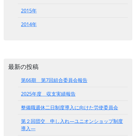
2015年
2014年
最新の投稿
第66期 第7回組合委員会報告
2025年度 収支実績報告
整備職週休二日制度導入に向けた労使委員会
第２回団交 申し入れ―ユニオンショップ制度
導入―