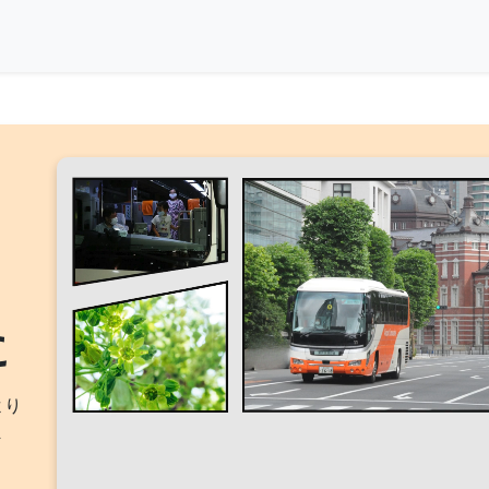
と
に
より
ま