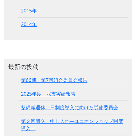
2015年
2014年
最新の投稿
第66期 第7回組合委員会報告
2025年度 収支実績報告
整備職週休二日制度導入に向けた労使委員会
第２回団交 申し入れ―ユニオンショップ制度
導入―