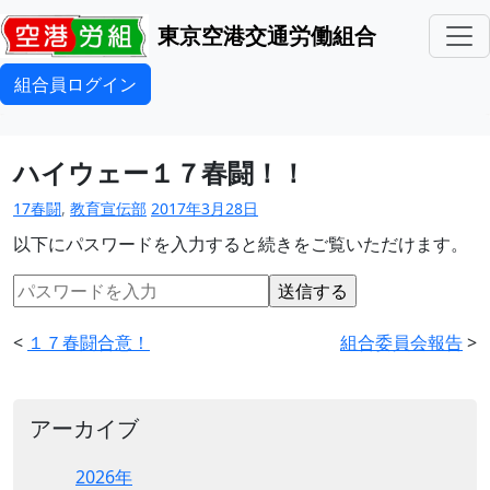
東京空港交通労働組合
組合員ログイン
ハイウェー１７春闘！！
17春闘
,
教育宣伝部
2017年3月28日
以下にパスワードを入力すると続きをご覧いただけます。
<
１７春闘合意！
組合委員会報告
>
アーカイブ
2026年