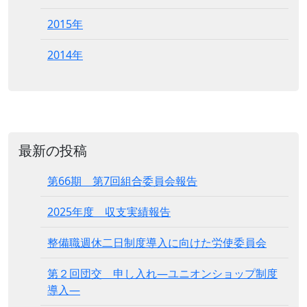
2015年
2014年
最新の投稿
第66期 第7回組合委員会報告
2025年度 収支実績報告
整備職週休二日制度導入に向けた労使委員会
第２回団交 申し入れ―ユニオンショップ制度
導入―