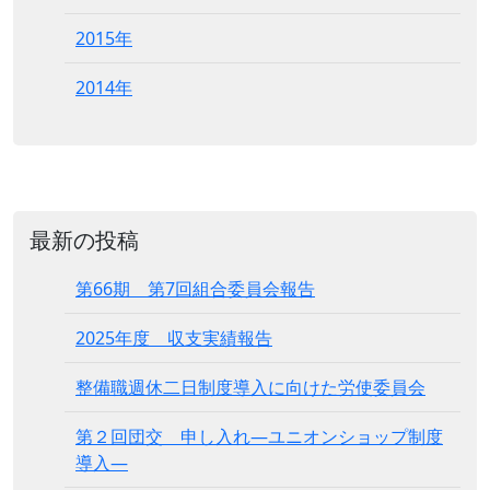
2015年
2014年
最新の投稿
第66期 第7回組合委員会報告
2025年度 収支実績報告
整備職週休二日制度導入に向けた労使委員会
第２回団交 申し入れ―ユニオンショップ制度
導入―