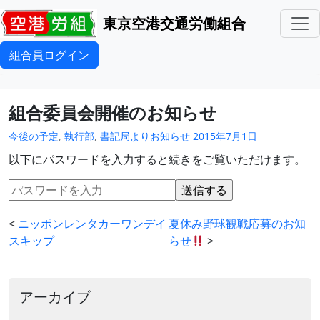
東京空港交通労働組合
組合員ログイン
組合委員会開催のお知らせ
今後の予定
,
執行部
,
書記局よりお知らせ
2015年7月1日
以下にパスワードを入力すると続きをご覧いただけます。
<
ニッポンレンタカーワンデイ
夏休み野球観戦応募のお知
スキップ
らせ
>
アーカイブ