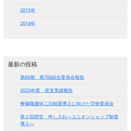
2015年
2014年
最新の投稿
第66期 第7回組合委員会報告
2025年度 収支実績報告
整備職週休二日制度導入に向けた労使委員会
第２回団交 申し入れ―ユニオンショップ制度
導入―