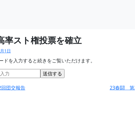
闘高率スト権投票を確立
3月1日
ードを入力すると続きをご覧いただけます。
2回団交報告
23春闘 