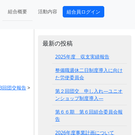
組合概要
活動内容
組合員ログイン
最新の投稿
2025年度 収支実績報告
整備職週休二日制度導入に向け
た労使委員会
第3回団交報告
>
第２回団交 申し入れ―ユニオ
ンショップ制度導入―
第６６期 第６回組合委員会報
告
2026年度事業計画について