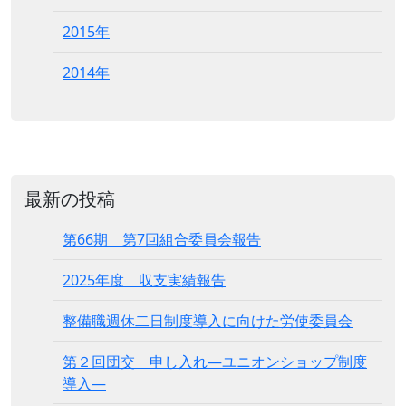
2015年
2014年
最新の投稿
第66期 第7回組合委員会報告
2025年度 収支実績報告
整備職週休二日制度導入に向けた労使委員会
第２回団交 申し入れ―ユニオンショップ制度
導入―