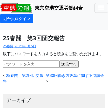
東京空港交通労働組合
組合員ログイン
25春闘 第3回団交報告
25春闘
2025年3月5日
以下にパスワードを入力すると続きをご覧いただけます。
<
25春闘 第2回団交報
第30回働き方改革に関する協議会
告
>
アーカイブ