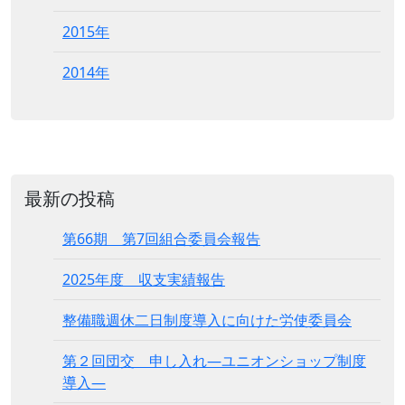
2015年
2014年
最新の投稿
第66期 第7回組合委員会報告
2025年度 収支実績報告
整備職週休二日制度導入に向けた労使委員会
第２回団交 申し入れ―ユニオンショップ制度
導入―