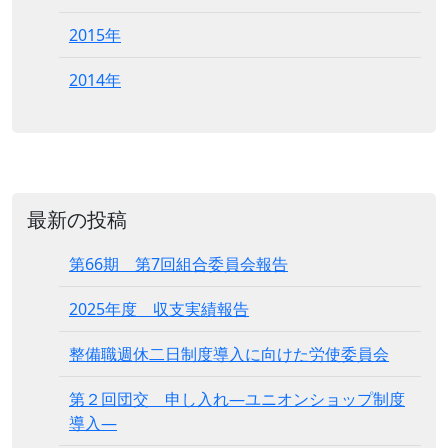
2015年
2014年
最新の投稿
第66期 第7回組合委員会報告
2025年度 収支実績報告
整備職週休二日制度導入に向けた労使委員会
第２回団交 申し入れ―ユニオンショップ制度
導入―