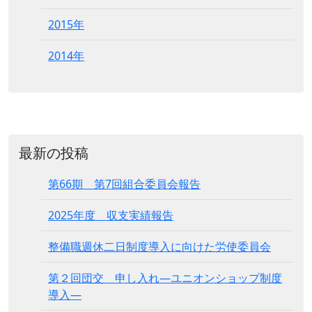
2015年
2014年
最新の投稿
第66期 第7回組合委員会報告
2025年度 収支実績報告
整備職週休二日制度導入に向けた労使委員会
第２回団交 申し入れ―ユニオンショップ制度
導入―