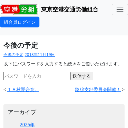
東京空港交通労働組合
組合員ログイン
今後の予定
今後の予定
2018年11月19日
以下にパスワードを入力すると続きをご覧いただけます。
<
１８秋闘合意。
路線支部委員会開催！
>
アーカイブ
2026年