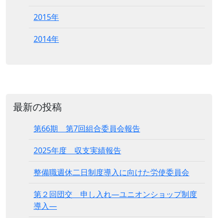
2015年
2014年
最新の投稿
第66期 第7回組合委員会報告
2025年度 収支実績報告
整備職週休二日制度導入に向けた労使委員会
第２回団交 申し入れ―ユニオンショップ制度
導入―