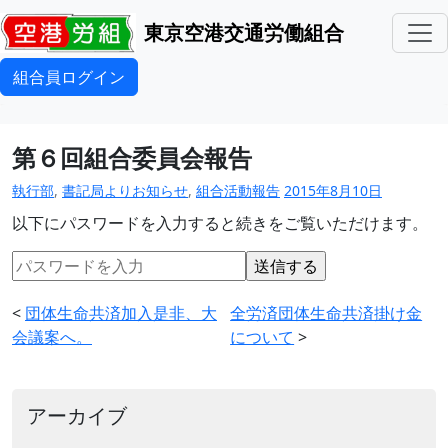
東京空港交通労働組合
組合員ログイン
第６回組合委員会報告
執行部
,
書記局よりお知らせ
,
組合活動報告
2015年8月10日
以下にパスワードを入力すると続きをご覧いただけます。
<
団体生命共済加入是非、大
全労済団体生命共済掛け金
会議案へ。
について
>
アーカイブ