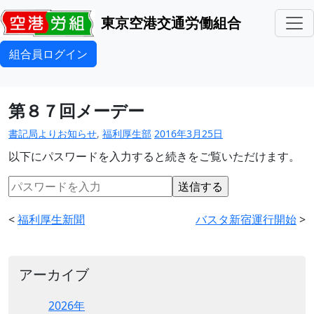
東京空港交通労働組合
組合員ログイン
第８７回メーデー
書記局よりお知らせ
,
福利厚生部
2016年3月25日
以下にパスワードを入力すると続きをご覧いただけます。
<
福利厚生新聞
バスタ新宿運行開始
>
アーカイブ
2026年