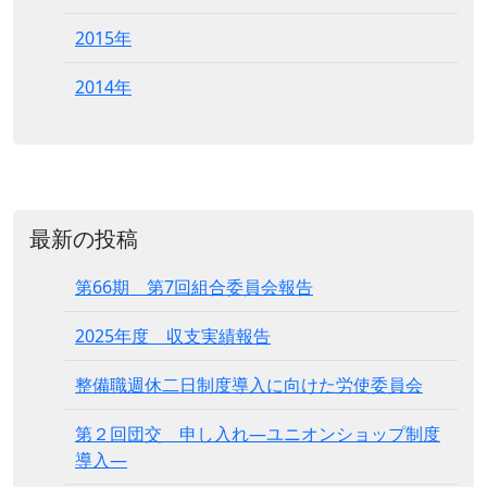
2015年
2014年
最新の投稿
第66期 第7回組合委員会報告
2025年度 収支実績報告
整備職週休二日制度導入に向けた労使委員会
第２回団交 申し入れ―ユニオンショップ制度
導入―