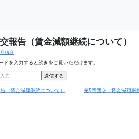
団交報告（賃金減額継続について）
4月19日
ードを入力すると続きをご覧いただけます。
報告（賃金減額継続について）
第5回団交（賃金減額継