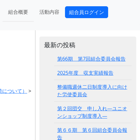
組合概要
活動内容
組合員ログイン
最新の投稿
第66期 第7回組合委員会報告
2025年度 収支実績報告
整備職週休二日制度導入に向け
続について）
>
た労使委員会
第２回団交 申し入れ―ユニオ
ンショップ制度導入―
第６６期 第６回組合委員会報
告