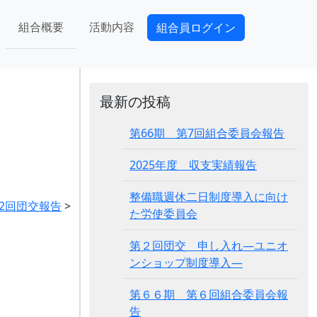
組合概要
活動内容
組合員ログイン
最新の投稿
第66期 第7回組合委員会報告
2025年度 収支実績報告
整備職週休二日制度導入に向け
第2回団交報告
>
た労使委員会
第２回団交 申し入れ―ユニオ
ンショップ制度導入―
第６６期 第６回組合委員会報
告