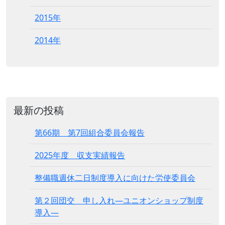
2015年
2014年
最新の投稿
第66期 第7回組合委員会報告
2025年度 収支実績報告
整備職週休二日制度導入に向けた労使委員会
第２回団交 申し入れ―ユニオンショップ制度
導入―