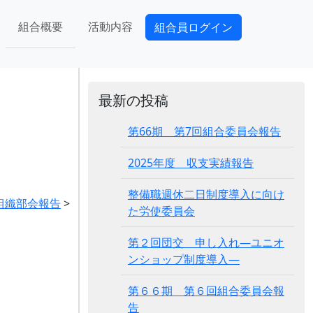
組合概要
活動内容
組合員ログイン
最新の投稿
第66期 第7回組合委員会報告
2025年度 収支実績報告
整備職週休二日制度導入に向け
組織部会報告
>
た労使委員会
第２回団交 申し入れ―ユニオ
ンショップ制度導入―
第６６期 第６回組合委員会報
告