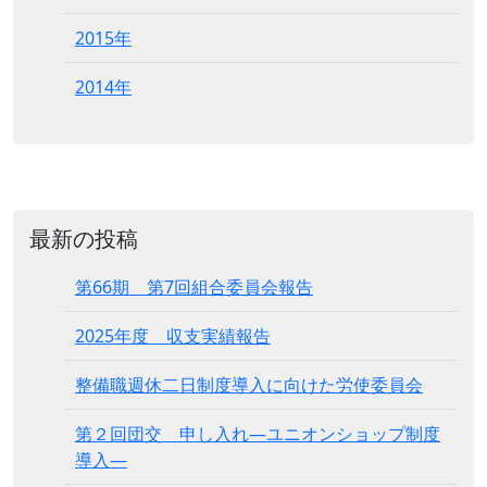
2015年
2014年
最新の投稿
第66期 第7回組合委員会報告
2025年度 収支実績報告
整備職週休二日制度導入に向けた労使委員会
第２回団交 申し入れ―ユニオンショップ制度
導入―