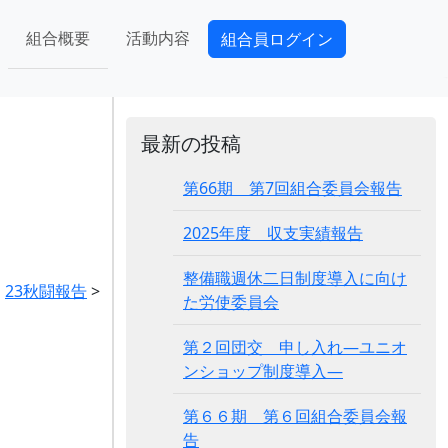
組合概要
活動内容
組合員ログイン
最新の投稿
第66期 第7回組合委員会報告
2025年度 収支実績報告
整備職週休二日制度導入に向け
23秋闘報告
>
た労使委員会
第２回団交 申し入れ―ユニオ
ンショップ制度導入―
第６６期 第６回組合委員会報
告