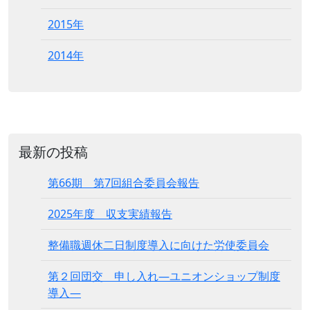
2015年
2014年
最新の投稿
第66期 第7回組合委員会報告
2025年度 収支実績報告
整備職週休二日制度導入に向けた労使委員会
第２回団交 申し入れ―ユニオンショップ制度
導入―