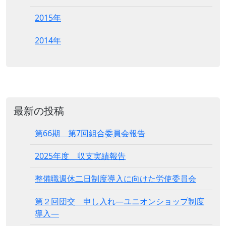
2015年
2014年
最新の投稿
第66期 第7回組合委員会報告
2025年度 収支実績報告
整備職週休二日制度導入に向けた労使委員会
第２回団交 申し入れ―ユニオンショップ制度
導入―