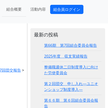
組合概要
活動内容
組合員ログイン
最新の投稿
第66期 第7回組合委員会報告
2025年度 収支実績報告
整備職週休二日制度導入に向け
第7回団交報告
>
た労使委員会
第２回団交 申し入れ―ユニオ
ンショップ制度導入―
第６６期 第６回組合委員会報
告