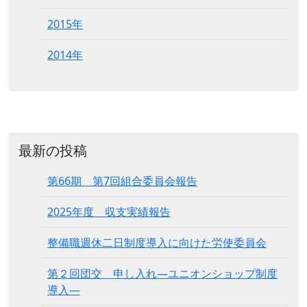
2015年
2014年
最新の投稿
第66期 第7回組合委員会報告
2025年度 収支実績報告
整備職週休二日制度導入に向けた労使委員会
第２回団交 申し入れ―ユニオンショップ制度
導入―