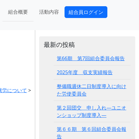
組合概要
活動内容
組合員ログイン
最新の投稿
第66期 第7回組合委員会報告
2025年度 収支実績報告
整備職週休二日制度導入に向け
就労について
>
た労使委員会
第２回団交 申し入れ―ユニオ
ンショップ制度導入―
第６６期 第６回組合委員会報
告