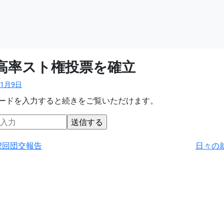
闘高率スト権投票を確立
11月9日
ードを入力すると続きをご覧いただけます。
2回団交報告
日々の