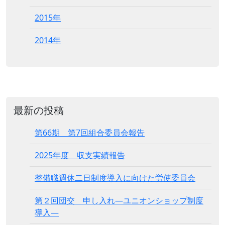
2015年
2014年
最新の投稿
第66期 第7回組合委員会報告
2025年度 収支実績報告
整備職週休二日制度導入に向けた労使委員会
第２回団交 申し入れ―ユニオンショップ制度
導入―