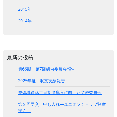
2015年
2014年
最新の投稿
第66期 第7回組合委員会報告
2025年度 収支実績報告
整備職週休二日制度導入に向けた労使委員会
第２回団交 申し入れ―ユニオンショップ制度
導入―