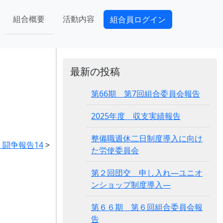
組合概要
活動内容
組合員ログイン
最新の投稿
第66期 第7回組合委員会報告
2025年度 収支実績報告
整備職週休二日制度導入に向け
 闘争報告14
>
た労使委員会
第２回団交 申し入れ―ユニオ
ンショップ制度導入―
第６６期 第６回組合委員会報
告